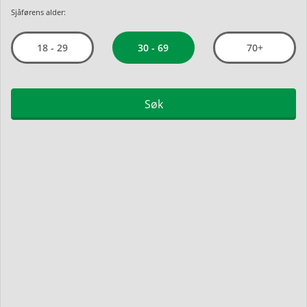
Sjåførens alder:
30 - 69
18 - 29
70+
Søk