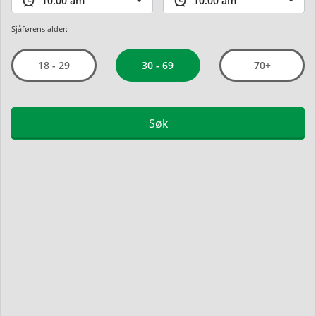
Sjåførens alder:
30 - 69
18 - 29
70+
Søk