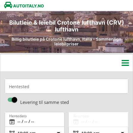
AUTOITALY.NO
Bilutleie & leiebil Crotone lufthavn (CRV)
lufthavn
Billig bilutleie på Crotone lufthavn, Italia - Sammenlign
leiebilpriser
Hentested
Levering til samme sted
Hentedato
Returdato