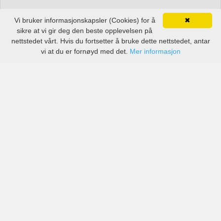
Vi bruker informasjonskapsler (Cookies) for å
✖
sikre at vi gir deg den beste opplevelsen på
nettstedet vårt. Hvis du fortsetter å bruke dette nettstedet, antar
vi at du er fornøyd med det.
Mer informasjon
Priser fra anerkjente selskaper, men også små lokale
selskaper i Crotone lufthavn