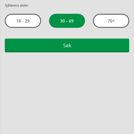
Sjåførens alder:
30 - 69
18 - 29
70+
Søk