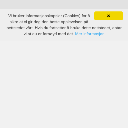
Vi bruker informasjonskapsler (Cookies) for å
✖
sikre at vi gir deg den beste opplevelsen på
nettstedet vårt. Hvis du fortsetter å bruke dette nettstedet, antar
vi at du er fornøyd med det.
Mer informasjon
Priser fra anerkjente selskaper, men også små lokale
selskaper i Guidonia Montecelio