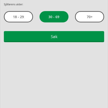
Sjåførens alder:
30 - 69
18 - 29
70+
Søk