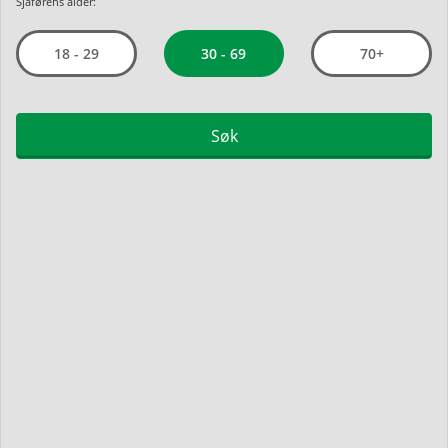
Sjåførens alder:
30 - 69
18 - 29
70+
Søk