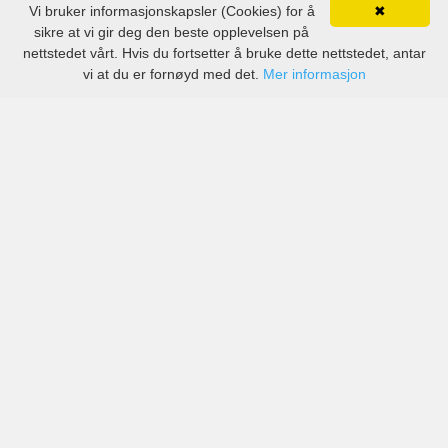
Vi bruker informasjonskapsler (Cookies) for å
✖
sikre at vi gir deg den beste opplevelsen på
nettstedet vårt. Hvis du fortsetter å bruke dette nettstedet, antar
vi at du er fornøyd med det.
Mer informasjon
Priser fra anerkjente selskaper, men også små lokale
selskaper i Nicastro