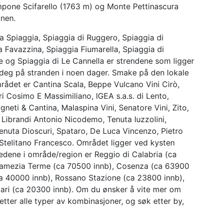
mpone Scifarello (1763 m) og Monte Pettinascura
onen.
ia Spiaggia, Spiaggia di Ruggero, Spiaggia di
 Favazzina, Spiaggia Fiumarella, Spiaggia di
e og Spiaggia di Le Cannella er strendene som ligger
e deg på stranden i noen dager. Smake på den lokale
rådet er Cantina Scala, Beppe Vulcano Vini Cirò,
i Cosimo E Massimiliano, IGEA s.a.s. di Lento,
gneti & Cantina, Malaspina Vini, Senatore Vini, Zito,
Librandi Antonio Nicodemo, Tenuta Iuzzolini,
, Tenuta Dioscuri, Spataro, De Luca Vincenzo, Pietro
 Stelitano Francesco. Området ligger ved kysten
stedene i område/region er Reggio di Calabria (ca
 Lamezia Terme (ca 70500 innb), Cosenza (ca 63900
ca 40000 innb), Rossano Stazione (ca 23800 innb),
lari (ca 20300 innb). Om du ønsker å vite mer om
tter alle typer av kombinasjoner, og søk etter by,