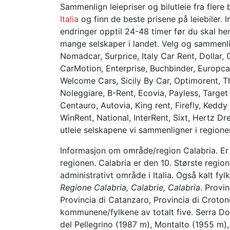
Sammenlign leiepriser og bilutleie fra flere b
Italia
og finn de beste prisene på leiebiler. 
endringer opptil 24-48 timer før du skal he
mange selskaper i landet. Velg og sammenlig
Nomadcar, Surprice, Italy Car Rent, Dollar,
CarMotion, Enterprise, Buchbinder, Europcar
Welcome Cars, Sicily By Car, Optimorent, Thr
Noleggiare, B-Rent, Ecovia, Payless, Target
Centauro, Autovia, King rent, Firefly, Kedd
WinRent, National, InterRent, Sixt, Hertz Dr
utleie selskapene vi sammenligner i regione
Informasjon om område/region Calabria. Er 
regionen. Calabria er den 10. Største regio
administrativt område i Italia. Også kalt fyl
Regione Calabria, Calabrie, Calabria
. Provi
Provincia di Catanzaro, Provincia di Croton
kommunene/fylkene av totalt five. Serra 
del Pellegrino (1987 m), Montalto (1955 m)