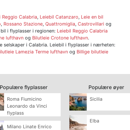
 i Reggio Calabria
,
Leiebil Catanzaro
,
Leie en bil
o
,
Rossano Stazione
,
Quattromiglia
,
Castrovillari
og
 bil i flyplasser i regionen:
Leiebil Reggio Calabria
me lufthavn
og
Bilutleie Crotone lufthavn
.
e selskaper i Calabria. Leiebil i flyplasser i nærheten:
ilutleie Lamezia Terme lufthavn
og
Billige bilutleie
Populære flyplasser
Populære øyer
Roma Fiumicino
Sicilia
Leonardo da Vinci
flyplass
Elba
Milano Linate Enrico