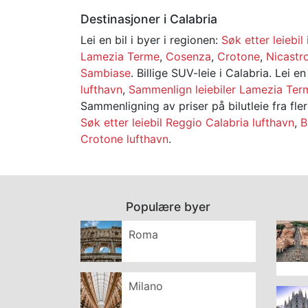
Destinasjoner i Calabria
Lei en bil i byer i regionen:
Søk etter leiebil
Lamezia Terme
,
Cosenza
,
Crotone
,
Nicastr
Sambiase
. Billige SUV-leie i Calabria. Lei en
lufthavn
,
Sammenlign leiebiler Lamezia Ter
Sammenligning av priser på bilutleie fra fler
Søk etter leiebil Reggio Calabria lufthavn
,
B
Crotone lufthavn
.
Populære byer
Roma
Milano