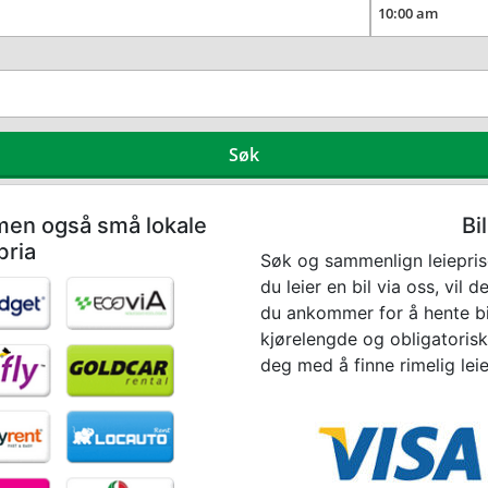
Søk
 men også små lokale
Bi
bria
Søk og sammenlign leieprise
du leier en bil via oss, vil
du ankommer for å hente bil
kjørelengde og obligatorisk 
deg med å finne rimelig leieb