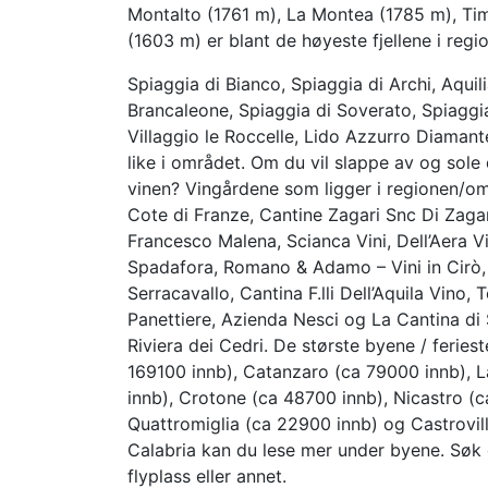
Montalto (1761 m), La Montea (1785 m), Ti
(1603 m) er blant de høyeste fjellene i regi
Spiaggia di Bianco, Spiaggia di Archi, Aquil
Brancaleone, Spiaggia di Soverato, Spiaggia
Villaggio le Roccelle, Lido Azzurro Diamant
like i området. Om du vil slappe av og sol
vinen? Vingårdene som ligger i regionen/om
Cote di Franze, Cantine Zagari Snc Di Zagar
Francesco Malena, Scianca Vini, Dell’Aera Vi
Spadafora, Romano & Adamo – Vini in Cirò, 
Serracavallo, Cantina F.lli Dell’Aquila Vino
Panettiere, Azienda Nesci og La Cantina di
Riviera dei Cedri. De største byene / ferie
169100 innb), Catanzaro (ca 79000 innb),
innb), Crotone (ca 48700 innb), Nicastro (
Quattromiglia (ca 22900 innb) og Castrovil
Calabria kan du lese mer under byene. Søk e
flyplass eller annet.