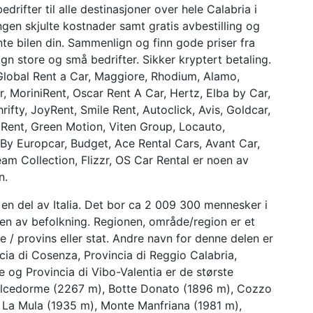
edrifter til alle destinasjoner over hele Calabria i
Ingen skjulte kostnader samt gratis avbestilling og
nte bilen din. Sammenlign og finn gode priser fra
n store og små bedrifter. Sikker kryptert betaling.
 Global Rent a Car, Maggiore, Rhodium, Alamo,
, MoriniRent, Oscar Rent A Car, Hertz, Elba by Car,
ifty, JoyRent, Smile Rent, Autoclick, Avis, Goldcar,
 Rent, Green Motion, Viten Group, Locauto,
y By Europcar, Budget, Ace Rental Cars, Avant Car,
eam Collection, Flizzr, OS Car Rental er noen av
n.
en del av Italia. Det bor ca 2 009 300 mennesker i
nen av befolkning. Regionen, område/region er et
ke / provins eller stat. Andre navn for denne delen er
ncia di Cosenza, Provincia di Reggio Calabria,
e og Provincia di Vibo-Valentia er de største
Dolcedorme (2267 m), Botte Donato (1896 m), Cozzo
, La Mula (1935 m), Monte Manfriana (1981 m),