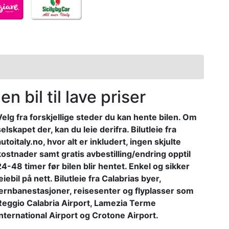
n bil til lave priser
Velg fra forskjellige steder du kan hente bilen. Om
selskapet der, kan du leie derifra. Bilutleie fra
autoitaly.no, hvor alt er inkludert, ingen skjulte
kostnader samt gratis avbestilling/endring opptil
24-48 timer før bilen blir hentet. Enkel og sikker
eiebil på nett. Bilutleie fra Calabrias byer,
jernbanestasjoner, reisesenter og flyplasser som
Reggio Calabria Airport, Lamezia Terme
International Airport og Crotone Airport.